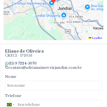
Leaflet
Eliane de Oliveira
CRECI -
172053
(11) 9 7224-5070
contato@adrianaimoveisjundiai.com.br
Nome
Telefone