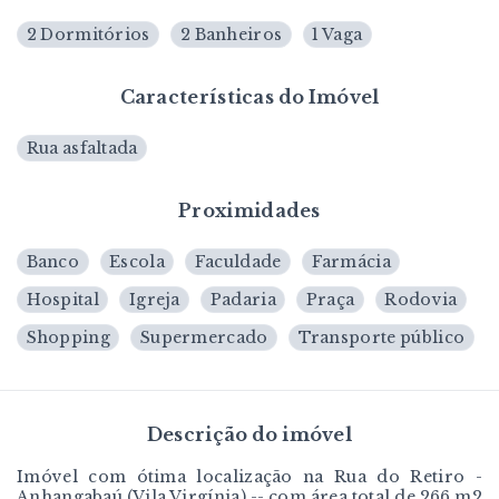
2 Dormitórios
2 Banheiros
1 Vaga
Características do Imóvel
Rua asfaltada
Proximidades
Banco
Escola
Faculdade
Farmácia
Hospital
Igreja
Padaria
Praça
Rodovia
Shopping
Supermercado
Transporte público
Descrição do imóvel
Imóvel com ótima localização na Rua do Retiro -
Anhangabaú (Vila Virgínia) -- com área total de 266 m2