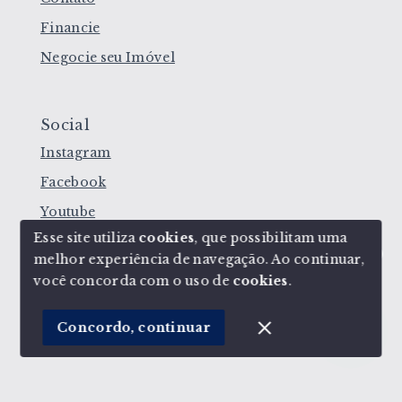
Financie
Negocie seu Imóvel
Social
Instagram
Facebook
Youtube
Esse site utiliza
cookies
, que possibilitam uma
melhor experiência de navegação.
Ao continuar,
Olá! Estamos disponíveis para te ajudar.
você concorda com o uso de
cookies
.
© Copyright 2026 - Corretoras de Imóveis - Todos
os direitos reservados
Concordo, continuar
SITE PARA IMOBILIARIA