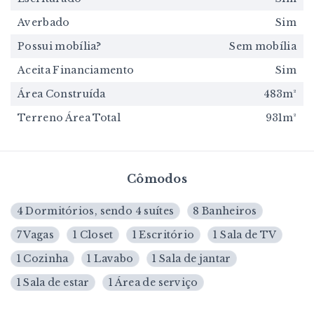
Averbado
Sim
Possui mobília?
Sem mobília
Aceita Financiamento
Sim
Área Construída
483m²
Terreno Área Total
931m²
Cômodos
4 Dormitórios, sendo 4 suítes
8 Banheiros
7 Vagas
1 Closet
1 Escritório
1 Sala de TV
1 Cozinha
1 Lavabo
1 Sala de jantar
1 Sala de estar
1 Área de serviço