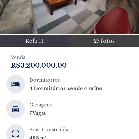
Ref.:
11
27
fotos
Venda
R$3.200.000,00
Dormitórios
4 Dormitórios, sendo 4 suítes
Garagens
7 Vagas
Área Construída
483 m²