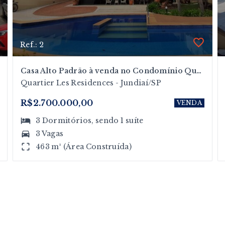
Ref.: 2
Casa Alto Padrão à venda no Condomínio Quarter Les Residences no Bairro do Caxambu
Quartier Les Residences - Jundiaí/SP
R$2.700.000,00
VENDA
3
Dormitórios
, sendo
1
suíte
3 Vagas
463 m² (Área Construída)