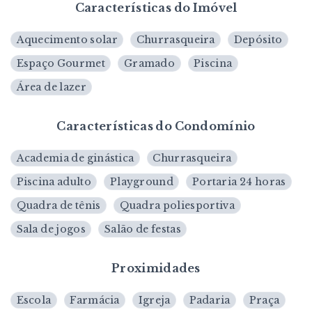
Características do Imóvel
Aquecimento solar
Churrasqueira
Depósito
Espaço Gourmet
Gramado
Piscina
Área de lazer
Características do Condomínio
Academia de ginástica
Churrasqueira
Piscina adulto
Playground
Portaria 24 horas
Quadra de tênis
Quadra poliesportiva
Sala de jogos
Salão de festas
Proximidades
Escola
Farmácia
Igreja
Padaria
Praça