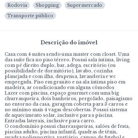
Rodovia
Shopping
Supermercado
Transporte público
Descrição do imóvel
Casa com 4 suítes sendo uma master com closet. Uma
das suíte fica no piso térreo. Possui sala íntima, living
com pé direito duplo, bar, adega, escritório (ou
possibilidade de dormitório), lavabo, cozinha
planejada e com ilha, despensa, lavanderia e wc
empregada. Piso em granito e na ala íntima piso em
madeira, ar condicionado em alguns cômodos
Lazer com piscina, espaço gourmet com uma big
churrasqueira, dois banheiros, pergolado, paisagismo
no entorno da casa, garagem coberta para 3 carros e
no mínimo mais 4 vagas descobertas. Possui sistema
de aquecimento solar, inclusive para a piscina.
Entradas laterais, inclusive para carro.
O condomínio possui churrasqueiras, salões de festa,
piscina adulto, piscina infantil, quadras de tênis,
quadra poliesportiva, vestiário, campo de futebol e