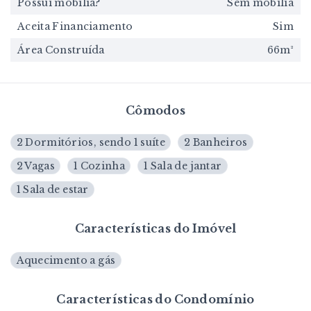
Possui mobília?
Sem mobília
Aceita Financiamento
Sim
Área Construída
66m²
Cômodos
2 Dormitórios, sendo 1 suíte
2 Banheiros
2 Vagas
1 Cozinha
1 Sala de jantar
1 Sala de estar
Características do Imóvel
Aquecimento a gás
Características do Condomínio