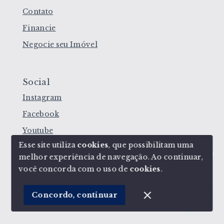
Contato
Financie
Negocie seu Imóvel
Social
Instagram
Facebook
Youtube
Esse site utiliza
cookies
, que possibilitam uma
melhor experiência de navegação.
Ao continuar,
Olá! Estamos disponíveis para te ajudar.
você concorda com o uso de
cookies
.
© Copyright 2026 - Corretoras de Imóveis - Todos
os direitos reservados
Concordo, continuar
SITE PARA IMOBILIARIA