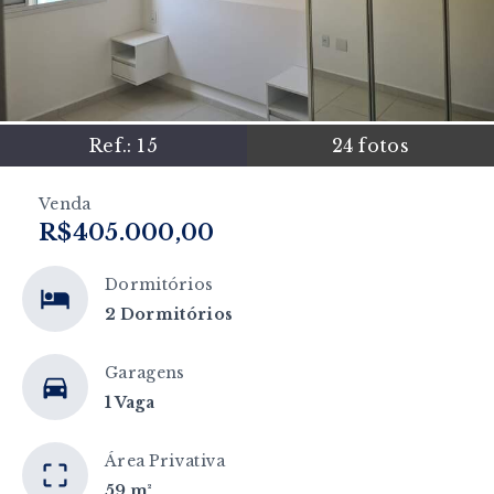
Ref.:
15
24
fotos
Venda
R$405.000,00
Dormitórios
2 Dormitórios
Garagens
1 Vaga
Área Privativa
59 m²