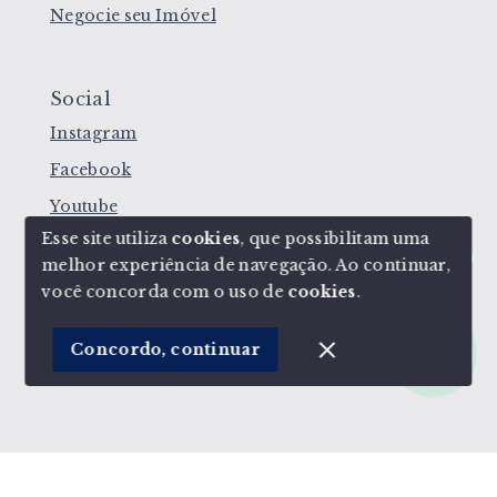
Negocie seu Imóvel
Social
Instagram
Facebook
Youtube
Esse site utiliza
cookies
, que possibilitam uma
melhor experiência de navegação.
Ao continuar,
Olá! Estamos disponíveis para te ajudar.
você concorda com o uso de
cookies
.
© Copyright 2026 - Corretoras de Imóveis - Todos
os direitos reservados
Concordo, continuar
SITE PARA IMOBILIARIA
Início
Histórico
Favoritos