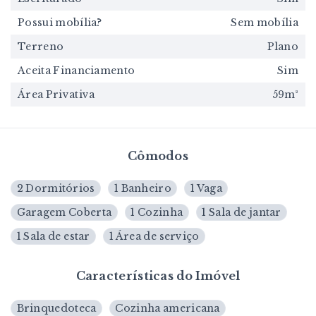
Possui mobília?
Sem mobília
Terreno
Plano
Aceita Financiamento
Sim
Área Privativa
59m²
Cômodos
2 Dormitórios
1 Banheiro
1 Vaga
Garagem Coberta
1 Cozinha
1 Sala de jantar
1 Sala de estar
1 Área de serviço
Características do Imóvel
Brinquedoteca
Cozinha americana